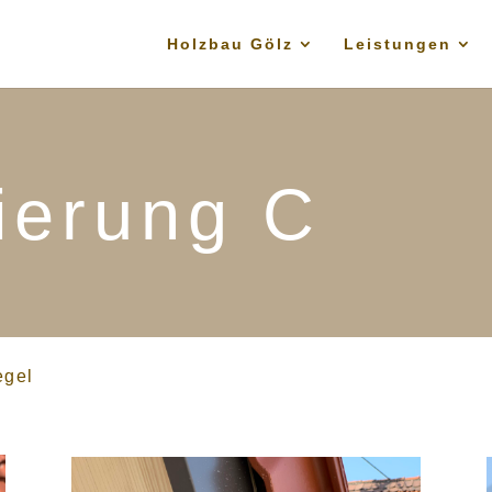
Holzbau Gölz
Leistungen
ierung C
egel