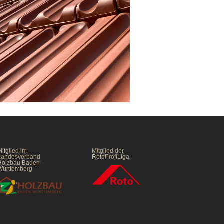
itglied im
Mitglied der
Landesverband
RotoProfiLiga
Holzbau Baden-
Württemberg