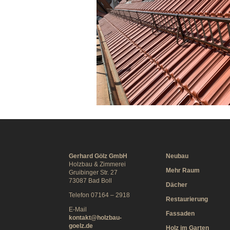
Gerhard Gölz GmbH
Neubau
Holzbau & Zimmerei
Mehr Raum
Gruibinger Str. 27
73087 Bad Boll
Dächer
Telefon 07164 – 2918
Restaurierung
E-Mail
Fassaden
kontakt@holzbau-
goelz.de
Holz im Garten