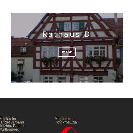
Rathaus D
mehr
itglied im
Mitglied der
Landesverband
RotoProfiLiga
Holzbau Baden-
Württemberg