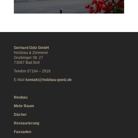
Gerhard Gölz GmbH
Holzbau & Zimmerei
Gruibinger Str. 27
73087 Bad Boll
Telefon 07164 – 2918
E-Mail
kontakt@holzbau-goelz.de
Neubau
Mehr Raum
Dächer
Restaurierung
Fassaden