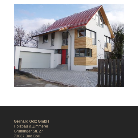
Gerhard Gölz GmbH
Holzbau & Zimmerei
Gruibinger Str. 27
73087 Bad Boll