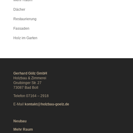
Mehr Raum
Dächer
Restaurierung
Fassaden
Holz im Garten
Gerhard Gölz GmbH
Holzbau & Zimmerei
Gruibinger Str. 27
73087 Bad Boll
Telefon 07164 – 2918
E-Mail
kontakt@holzbau-goelz.de
Neubau
Mehr Raum